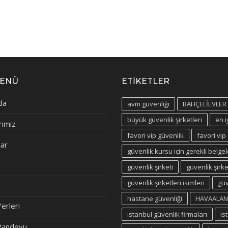
MENÜ
ETIKETLER
da
avm güvenliği
BAHÇELİEVLER g
büyük güvenlik şirketleri
en i
rimiz
favori vip güvenlik
favori vip
ar
güvenlik kursu için gerekli belgel
güvenlik şirketi
güvenlik şirke
güvenlik şirketleri isimleri
güv
hastane güvenliği
HAVAALANI 
erleri
istanbul güvenlik firmaları
is
andevu