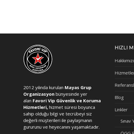
HIZLI 
Hakkımız
Hizmetle
Referansl
2012 yılında kurulan
Mayas Grup
Organizasyon
bünyesinde yer
Blog
alan
Favori Vip Güvenlik ve Koruma
Hizmetleri,
hizmet süresi boyunca
Linkler
sahip olduğu bilgi ve tecrübeyi siz
değerli müşterileri ile paylaşmanın
Sınav Y
gururunu ve heyecanını yaşamaktadır.
ÖGG R