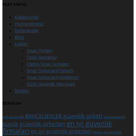
Hızlı Menü
Hakkımızda
Hizmetlerimiz
Referanslar
Blog
Linkler
Sınav Yerleri
ÖGG Randevu
Çıkmış Sınav Sonuları
Sınav Sonuçları(Temel)
Sınav Sonuçları(Yenileme)
Özel Güvenlik Mevzuatı
İletişim
Etiketler
BAHÇELİEVLER güvenlik şirketi
avm güvenliği
bina güvenliği
en iyi güvenlik
büyük güvenlik şirketleri
firmaları
en iyi güvenlik şirketleri
favori vip güvenlik