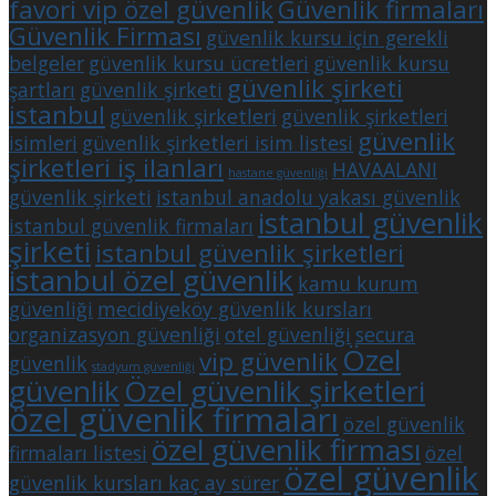
favori vip özel güvenlik
Güvenlik firmaları
Güvenlik Firması
güvenlik kursu için gerekli
belgeler
güvenlik kursu ücretleri
güvenlik kursu
güvenlik şirketi
şartları
güvenlik şirketi
istanbul
güvenlik şirketleri
güvenlik şirketleri
güvenlik
isimleri
güvenlik şirketleri isim listesi
şirketleri iş ilanları
HAVAALANI
hastane güvenliği
güvenlik şirketi
istanbul anadolu yakası güvenlik
istanbul güvenlik
istanbul güvenlik firmaları
şirketi
istanbul güvenlik şirketleri
istanbul özel güvenlik
kamu kurum
güvenliği
mecidiyeköy güvenlik kursları
organizasyon güvenliği
otel güvenliği
secura
Özel
vip güvenlik
güvenlik
stadyum güvenliği
güvenlik
Özel güvenlik şirketleri
özel güvenlik firmaları
özel güvenlik
özel güvenlik firması
firmaları listesi
özel
özel güvenlik
güvenlik kursları kaç ay sürer