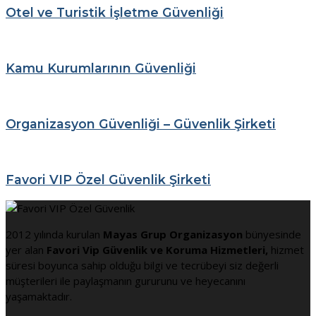
Otel ve Turistik İşletme Güvenliği
Kamu Kurumlarının Güvenliği
Organizasyon Güvenliği – Güvenlik Şirketi
Favori VIP Özel Güvenlik Şirketi
2012 yılında kurulan
Mayas Grup Organizasyon
bünyesinde
yer alan
Favori Vip Güvenlik ve Koruma Hizmetleri,
hizmet
süresi boyunca sahip olduğu bilgi ve tecrübeyi siz değerli
müşterileri ile paylaşmanın gururunu ve heyecanını
yaşamaktadır.