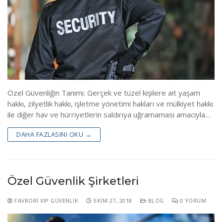
Blog
Linkler
Sınav Yerleri
İletişim
ÖGG Randevu
Çıkmış Sınav Sonuları
Özel Güvenliğin Tanımı: Gerçek ve tüzel kişilere ait yaşam
hakkı, zilyetlik hakkı, işletme yönetimi hakları ve mülkiyet hakkı
Sınav Sonuçları(Temel)
ile diğer hav ve hürriyetlerin saldırıya uğramaması amacıyla…
Sınav Sonuçları(Yenileme)
DAHA FAZLASINI OKU →
Özel Güvenlik Mevzuatı
Özel Güvenlik Şirketleri
FAVRORI VIP GÜVENLIK
EKIM 27, 2018
BLOG
0 YORUM