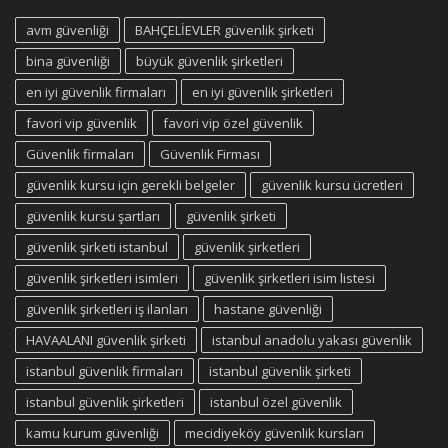
avm güvenliği
BAHÇELİEVLER güvenlik şirketi
bina güvenliği
büyük güvenlik şirketleri
en iyi güvenlik firmaları
en iyi güvenlik şirketleri
favori vip güvenlik
favori vip özel güvenlik
Güvenlik firmaları
Güvenlik Firması
güvenlik kursu için gerekli belgeler
güvenlik kursu ücretleri
güvenlik kursu şartları
güvenlik şirketi
güvenlik şirketi istanbul
güvenlik şirketleri
güvenlik şirketleri isimleri
güvenlik şirketleri isim listesi
güvenlik şirketleri iş ilanları
hastane güvenliği
HAVAALANI güvenlik şirketi
istanbul anadolu yakası güvenlik
istanbul güvenlik firmaları
istanbul güvenlik şirketi
istanbul güvenlik şirketleri
istanbul özel güvenlik
kamu kurum güvenliği
mecidiyeköy güvenlik kursları