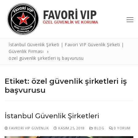
İçeriğe
atla
İstanbul Güvenlik Şirketi | Favori VIP Güvenlik Şirketi |
Güvenlik Firması
özel güvenlik şirketleri iş başvurusu
Etiket:
özel güvenlik şirketleri iş
başvurusu
Arama:
Hakkımızda
İstanbul Güvenlik Şirketleri
Hizmetlerimiz
FAVRORI VIP GÜVENLIK
KASIM 25, 2018
BLOG
0 YORUM
Referanslar