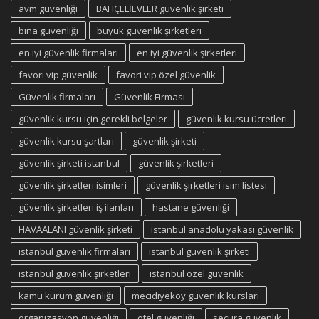
avm güvenliği
BAHÇELİEVLER güvenlik şirketi
bina güvenliği
büyük güvenlik şirketleri
en iyi güvenlik firmaları
en iyi güvenlik şirketleri
favori vip güvenlik
favori vip özel güvenlik
Güvenlik firmaları
Güvenlik Firması
güvenlik kursu için gerekli belgeler
güvenlik kursu ücretleri
güvenlik kursu şartları
güvenlik şirketi
güvenlik şirketi istanbul
güvenlik şirketleri
güvenlik şirketleri isimleri
güvenlik şirketleri isim listesi
güvenlik şirketleri iş ilanları
hastane güvenliği
HAVAALANI güvenlik şirketi
istanbul anadolu yakası güvenlik
istanbul güvenlik firmaları
istanbul güvenlik şirketi
istanbul güvenlik şirketleri
istanbul özel güvenlik
kamu kurum güvenliği
mecidiyeköy güvenlik kursları
organizasyon güvenliği
otel güvenliği
secura güvenlik