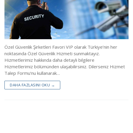
Blog
Linkler
Sınav Yerleri
İletişim
ÖGG Randevu
Özel Güvenlik Şirketleri Favori VIP olarak Türkiye’nin her
Çıkmış Sınav Sonuları
noktasında Özel Güvenlik Hizmeti sunmaktayız.
Hizmetlerimiz hakkında daha detaylı bilgilere
Sınav Sonuçları(Temel)
Hizmetlerimiz bölümünden ulaşabilirsiniz. Dilerseniz Hizmet
Talep Formu‘nu kullanarak…
Sınav Sonuçları(Yenileme)
DAHA FAZLASINI OKU →
Özel Güvenlik Mevzuatı