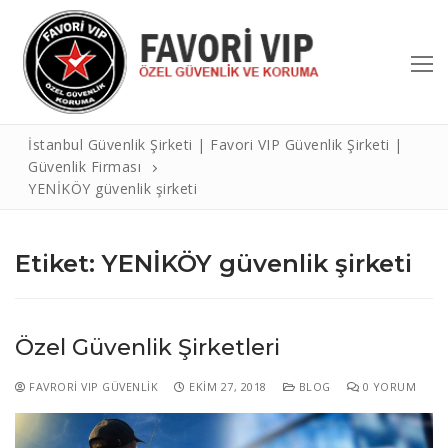
İçeriğe
atla
İstanbul Güvenlik Şirketi | Favori VIP Güvenlik Şirketi |
Güvenlik Firması
YENİKÖY güvenlik şirketi
Etiket:
YENİKÖY güvenlik şirketi
Arama:
Özel Güvenlik Şirketleri
Hakkımızda
Hizmetlerimiz
FAVRORI VIP GÜVENLIK
EKIM 27, 2018
BLOG
0 YORUM
Referanslar