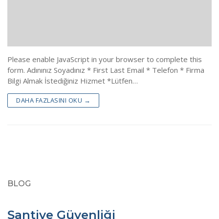
Blog
Linkler
Sınav Yerleri
İletişim
Please enable JavaScript in your browser to complete this
ÖGG Randevu
form. Adınınız Soyadınız * First Last Email * Telefon * Firma
Bilgi Almak İstediğiniz Hizmet *Lütfen…
Çıkmış Sınav Sonuları
DAHA FAZLASINI OKU →
Sınav Sonuçları(Temel)
Sınav Sonuçları(Yenileme)
Özel Güvenlik Mevzuatı
BLOG
Şantiye Güvenliği