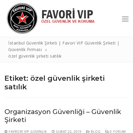
İçeriğe
atla
İstanbul Güvenlik Şirketi | Favori VIP Güvenlik Şirketi |
Güvenlik Firması
özel güvenlik şirketi satılık
Etiket:
özel güvenlik şirketi
satılık
Arama:
Hakkımızda
Organizasyon Güvenliği – Güvenlik
Hizmetlerimiz
Şirketi
Referanslar
FAVRORI VIP GÜVENLIK
ŞUBAT 22, 2019
BLOG
0 YORUM