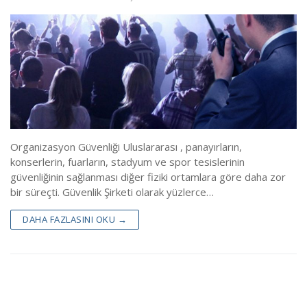
Blog
Linkler
Sınav Yerleri
İletişim
ÖGG Randevu
Çıkmış Sınav Sonuları
Organizasyon Güvenliği Uluslararası , panayırların,
Sınav Sonuçları(Temel)
konserlerin, fuarların, stadyum ve spor tesislerinin
Sınav Sonuçları(Yenileme)
güvenliğinin sağlanması diğer fiziki ortamlara göre daha zor
bir süreçti. Güvenlik Şirketi olarak yüzlerce…
Özel Güvenlik Mevzuatı
DAHA FAZLASINI OKU →