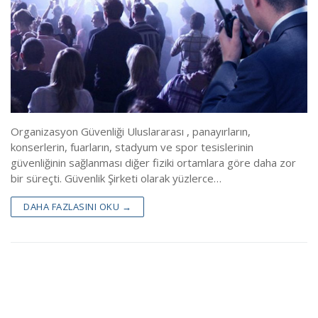
Blog
Linkler
Sınav Yerleri
İletişim
ÖGG Randevu
Çıkmış Sınav Sonuları
Organizasyon Güvenliği Uluslararası , panayırların,
konserlerin, fuarların, stadyum ve spor tesislerinin
Sınav Sonuçları(Temel)
güvenliğinin sağlanması diğer fiziki ortamlara göre daha zor
bir süreçti. Güvenlik Şirketi olarak yüzlerce…
Sınav Sonuçları(Yenileme)
DAHA FAZLASINI OKU →
Özel Güvenlik Mevzuatı