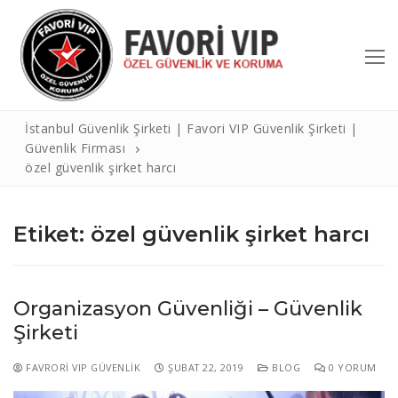
İçeriğe
atla
İstanbul Güvenlik Şirketi | Favori VIP Güvenlik Şirketi |
Güvenlik Firması
özel güvenlik şirket harcı
Etiket:
özel güvenlik şirket harcı
Arama:
Organizasyon Güvenliği – Güvenlik
Hakkımızda
Şirketi
Hizmetlerimiz
FAVRORI VIP GÜVENLIK
ŞUBAT 22, 2019
BLOG
0 YORUM
Referanslar