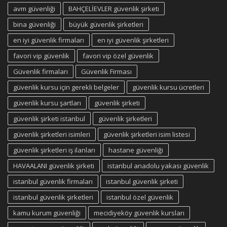
avm güvenliği
BAHÇELİEVLER güvenlik şirketi
bina güvenliği
büyük güvenlik şirketleri
en iyi güvenlik firmaları
en iyi güvenlik şirketleri
favori vip güvenlik
favori vip özel güvenlik
Güvenlik firmaları
Güvenlik Firması
güvenlik kursu için gerekli belgeler
güvenlik kursu ücretleri
güvenlik kursu şartları
güvenlik şirketi
güvenlik şirketi istanbul
güvenlik şirketleri
güvenlik şirketleri isimleri
güvenlik şirketleri isim listesi
güvenlik şirketleri iş ilanları
hastane güvenliği
HAVAALANI güvenlik şirketi
istanbul anadolu yakası güvenlik
istanbul güvenlik firmaları
istanbul güvenlik şirketi
istanbul güvenlik şirketleri
istanbul özel güvenlik
kamu kurum güvenliği
mecidiyeköy güvenlik kursları