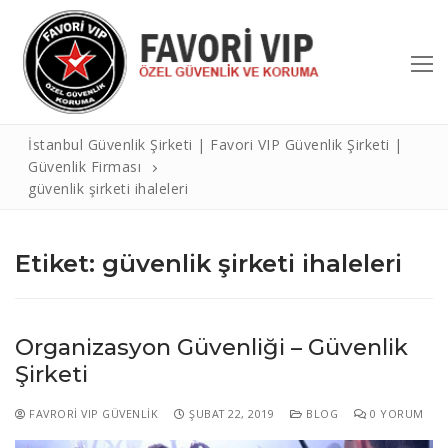
İçeriğe
atla
İstanbul Güvenlik Şirketi | Favori VIP Güvenlik Şirketi |
Güvenlik Firması
güvenlik şirketi ihaleleri
Etiket:
güvenlik şirketi ihaleleri
Arama:
Organizasyon Güvenliği – Güvenlik
Hakkımızda
Şirketi
Hizmetlerimiz
FAVRORI VIP GÜVENLIK
ŞUBAT 22, 2019
BLOG
0 YORUM
Referanslar