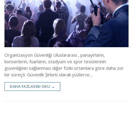
Blog
Linkler
Sınav Yerleri
İletişim
ÖGG Randevu
Çıkmış Sınav Sonuları
Organizasyon Güvenliği Uluslararası , panayırların,
konserlerin, fuarların, stadyum ve spor tesislerinin
Sınav Sonuçları(Temel)
güvenliğinin sağlanması diğer fiziki ortamlara göre daha zor
bir süreçti. Güvenlik Şirketi olarak yüzlerce…
Sınav Sonuçları(Yenileme)
DAHA FAZLASINI OKU →
Özel Güvenlik Mevzuatı