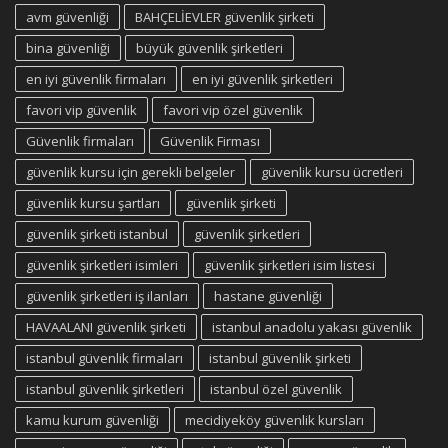
avm güvenliği
BAHÇELİEVLER güvenlik şirketi
bina güvenliği
büyük güvenlik şirketleri
en iyi güvenlik firmaları
en iyi güvenlik şirketleri
favori vip güvenlik
favori vip özel güvenlik
Güvenlik firmaları
Güvenlik Firması
güvenlik kursu için gerekli belgeler
güvenlik kursu ücretleri
güvenlik kursu şartları
güvenlik şirketi
güvenlik şirketi istanbul
güvenlik şirketleri
güvenlik şirketleri isimleri
güvenlik şirketleri isim listesi
güvenlik şirketleri iş ilanları
hastane güvenliği
HAVAALANI güvenlik şirketi
istanbul anadolu yakası güvenlik
istanbul güvenlik firmaları
istanbul güvenlik şirketi
istanbul güvenlik şirketleri
istanbul özel güvenlik
kamu kurum güvenliği
mecidiyeköy güvenlik kursları